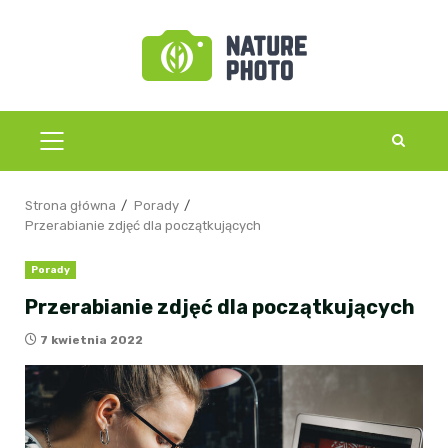
Przejdź
do
treści
MENU
GŁÓWNE
Strona główna
Porady
Przerabianie zdjęć dla początkujących
Porady
Przerabianie zdjęć dla początkujących
7 kwietnia 2022