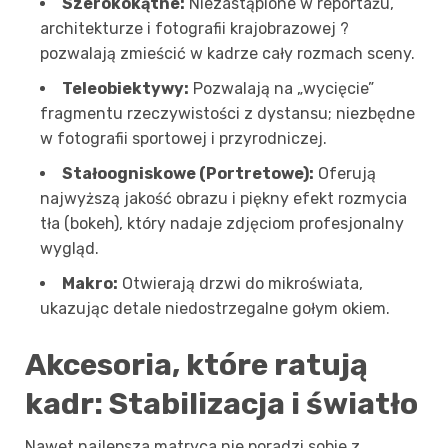
Szerokokątne:
Niezastąpione w reportażu,
architekturze i fotografii krajobrazowej ?
pozwalają zmieścić w kadrze cały rozmach sceny.
Teleobiektywy:
Pozwalają na „wycięcie”
fragmentu rzeczywistości z dystansu; niezbędne
w fotografii sportowej i przyrodniczej.
Stałoogniskowe (Portretowe):
Oferują
najwyższą jakość obrazu i piękny efekt rozmycia
tła (bokeh), który nadaje zdjęciom profesjonalny
wygląd.
Makro:
Otwierają drzwi do mikroświata,
ukazując detale niedostrzegalne gołym okiem.
Akcesoria, które ratują
kadr: Stabilizacja i światło
Nawet najlepsza matryca nie poradzi sobie z